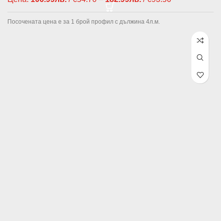
106.99лв. /
€54.70
Посочената цена е за 1 брой профил с дължина 4л.м.
through
182.99лв. /
€93.56