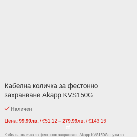
Кабелна количка за фестонно
захранване Akapp KVS150G
Наличен
Цена:
99.99
лв.
/ €51.12
–
279.99
лв.
/ €143.16
Price range:
99.99лв. /
€51.12
Кабелна количка за фестонно захранване Akapp KVS150G служи за