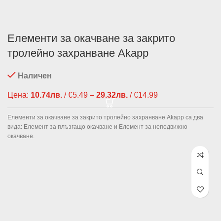
Елементи за окачване за закрито
тролейно захранване Akapp
Наличен
Цена:
10.74
лв.
/ €5.49
–
29.32
лв.
/ €14.99
Price range:
10.74лв. /
€5.49 through
Елементи за окачване за закрито тролейно захранване Akapp са два
29.32лв. /
вида: Елемент за плъзгащо окачване и Елемент за неподвижно
€14.99
окачване.