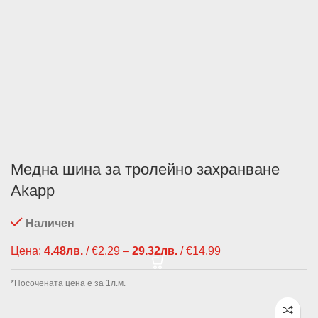
Медна шина за тролейно захранване
Akapp
Наличен
Цена:
4.48
лв.
/ €2.29
–
29.32
лв.
/ €14.99
Price range:
4.48лв. / €2.29
through 29.32лв.
*Посочената цена е за 1л.м.
/ €14.99