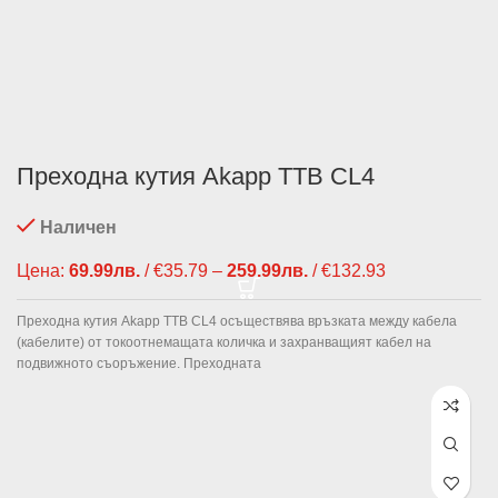
Преходна кутия Akapp TTB CL4
Наличен
Цена:
69.99
лв.
/ €35.79
–
259.99
лв.
/ €132.93
Price range:
69.99лв. /
€35.79
Преходна кутия Akapp TTB CL4 oсъществява връзката между кабела
through
(кабелите) от токоотнемащата количка и захранващият кабел на
259.99лв. /
подвижното съоръжение. Преходната
€132.93