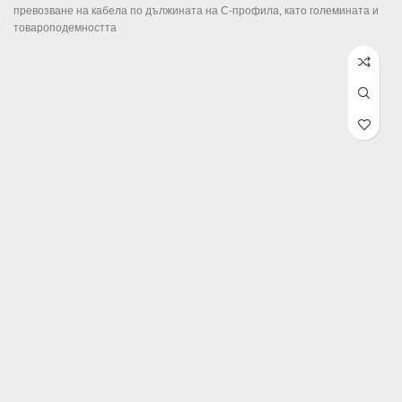
through
превозване на кабела по дължината на C-профила, като големината и
279.99лв. /
товароподемността
€143.16