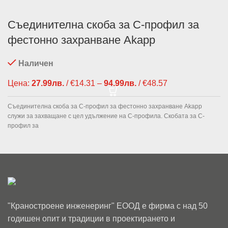
Съединителна скоба за C-профил за
фестонно захранване Akapp
Наличен
Цена:
27.99
лв.
/ €14.31
–
94.99
лв.
/ €48.57
Price range:
27.99лв. /
€14.31
Съединителна скоба за С-профил за фестонно захранване Akapp
through
служи за захващане с цел удължение на C-профила. Скобата за С-
94.99лв. /
профил за
€48.57
"Краностроене инженеринг" ЕООД е фирма с над 50
годишен опит и традиции в проектирането и