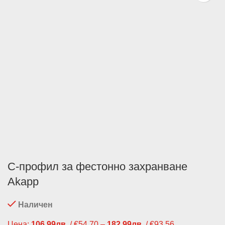
С-профил за фестонно захранване
Akapp
Наличен
Цена:
106.99
лв.
/ €54.70
–
182.99
лв.
/ €93.56
Price range: