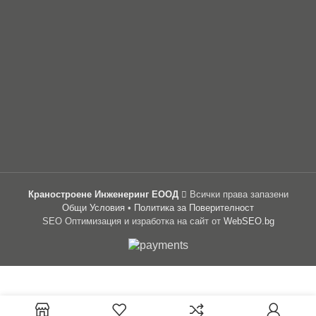
Краностроене Инженеринг ЕООД
Всички права запазени
Общи Условия
•
Политика за Поверителност
SEO Оптимизация и изработка на сайт от
WebSEO.bg
Цена:
64.52
лв.
/
Водач BMV за
ИЗБЕРИ
токоснемаща
€32.99
–