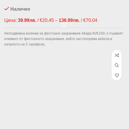
Наличен
Цена:
39.99
лв.
/ €20.45
–
136.99
лв.
/ €70.04
Price range:
39.99лв. /
€20.45
Неподвижна количка за фестонно захранване Akapp AVK150, е първият
through
елемент от фестонното захранване, който застопорява кабела в
136.99лв. /
началото на C-профила,
€70.04