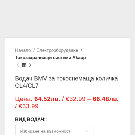
Начало
Електрооборудване
Токозахранващи системи Akapp
Водач BMV за токоснемаща количка
CL4/CL7
Цена:
64.52
лв.
/ €32.99
–
66.48
лв.
/ €33.99
Price range: 64.52лв. / €32.99
through 66.48лв. / €33.99
ВИД ВОДАЧ: