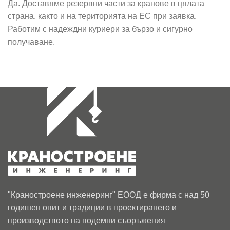
Да. Доставяме резервни части за кранове в цялата
страна, както и на територията на ЕС при заявка.
Работим с надеждни куриери за бързо и сигурно
получаване.
"Краностроене инженеринг" ЕООД е фирма с над 50
годишен опит и традиции в проектирането и
производството на подемни съоръжения