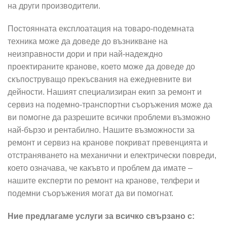
на други производители.
Постоянната експлоатация на товаро-подемната
техника може да доведе до възникване на
неизправности дори и при най-надеждно
проектираните кранове, което може да доведе до
скъпоструващо прекъсвания на ежедневните ви
дейности. Нашият специализиран екип за ремонт и
сервиз на подемно-транспортни съоръжения може да
ви помогне да разрешите всички проблеми възможно
най-бързо и рентабилно. Нашите възможности за
ремонт и сервиз на кранове покриват превенцията и
отстраняването на механични и електрически повреди,
което означава, че какъвто и проблем да имате –
нашите експерти по ремонт на кранове, телфери и
подемни съоръжения могат да ви помогнат.
Ние предлагаме услуги за всичко свързано с: