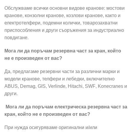
Обслужваме всички основни видове кранове: мостови
кранове, конзолни кранове, козлови кранове, както и
електротелфери, подемни колички, товарозахватни
приспособления и други съоръжения за индустриално
повдигане.
Мога ли да поръчам резервна част за кран, който
не е произведен от вас?
Да, предлагаме резервни части за различни марки и
модели кранове, телфери и лебедки, включително
ABUS, Demag, GIS,
Verlinde
,
Hitachi
,
SWF
,
Konecranes
и
други.
Мога ли да поръчам електрическа резервна част за
кран, който не е произведен от вас?
При нужда осигуряваме оригинални и/или