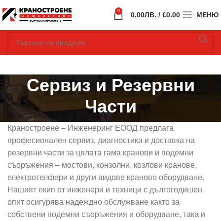
0
0.00
ЛВ.
/ €0.00
МЕНЮ
Сервиз и Резервни
Части
Краностроене – Инженеринг ЕООД предлага
професионален сервиз, диагностика и доставка на
резервни части за цялата гама кранови и подемни
съоръжения – мостови, конзолни, козлови кранове,
електротелфери и други видове краново оборудване.
Нашият екип от инженери и техници с дългогодишен
опит осигурява надеждно обслужване както за
собствени подемни съоръжения и оборудване, така и