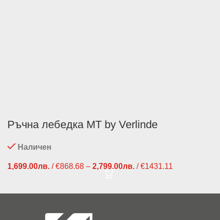
Ръчна лебедка MT by Verlinde
Наличен
1,699.00
лв.
/ €868.68
–
2,799.00
лв.
/ €1431.11
Price
range:
1,699.00лв.
/ €868.68
through
2,799.00лв.