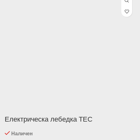
through
4,999.99лв.
/ €2556.45
Електрическа лебедка TEC
Наличен