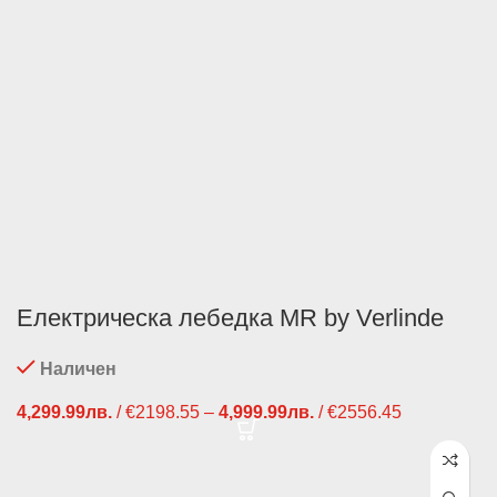
Електрическа лебедка MR by Verlinde
Наличен
4,299.99
лв.
/ €2198.55
–
4,999.99
лв.
/ €2556.45
Price
range:
4,299.99лв.
/ €2198.55