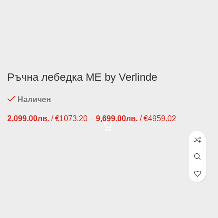
Ръчна лебедка ME by Verlinde
Наличен
2,099.00
лв.
/ €1073.20
–
9,699.00
лв.
/ €4959.02
Price
range:
2,099.00лв.
/ €1073.20
through
9,699.00лв.
/ €4959.02