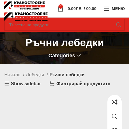
0
0.00
ЛВ.
/ €0.00
МЕНЮ
Ръчни лебедки
Categories
Начало
Лебедки
Ръчни лебедки
Show sidebar
Филтрирай продуктите