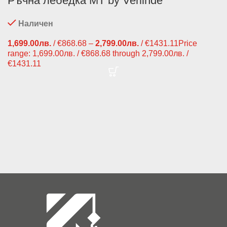
Ръчна лебедка MT by Verlinde
Наличен
1,699.00
лв.
/ €868.68
–
2,799.00
лв.
/ €1431.11
Price
range: 1,699.00лв. / €868.68 through 2,799.00лв. /
€1431.11