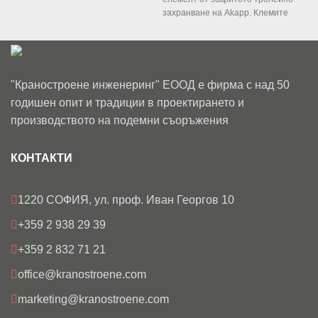
п
захранване на Akapp. Клемите
И
служат за свързване
"Краностроене инженеринг" ЕООД е фирма с над 50
годишен опит и традиции в проектирането и
производството на подемни съоръжения
КОНТАКТИ
1220 СОФИЯ, ул. проф. Иван Георгов 10
+359 2 938 29 39
+359 2 832 71 21
office@kranostroene.com
marketing@kranostroene.com