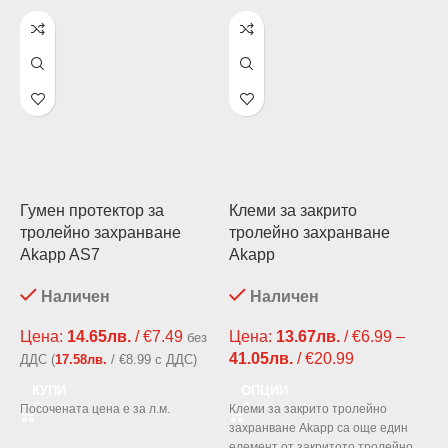
Гумен протектор за
Клеми за закрито
К
тролейно захранване
тролейно захранване
Akapp AS7
Akapp
Ц
Наличен
Наличен
€
Цена:
14.65
лв.
/ €7.49
Цена:
13.67
лв.
/ €6.99
–
без
(
41.05
лв.
/ €20.99
ДДС (
17.58
лв.
/ €8.99 с ДДС)
К
КУПИ
ОПЦИИ
н
Посочената цена е за л.м.
Клеми за закрито тролейно
к
захранване Akapp са още един
2
елемент от закритото тролейно