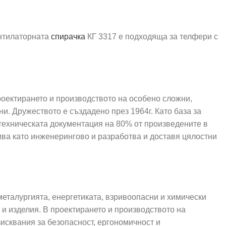
ентилаторната
спирачка
КГ 3317 е подходяща за телфери с
ктирането и производството на особено сложни,
. Дружеството е създадено през 1964г. Като база за
 техническата документация на 80% от произведените в
ива като инженерингово и разработва и доставя цялостни
еталургията, енергетиката, взривоопасни и химически
 и изделия. В проектирането и производството на
зисквания за безопасност, ергономичност и