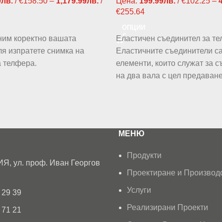
9
лв.
/ €158.50
–
1,179.99
лв.
/
Цена:
199.99
лв.
/ €102.25
–
€255.64
ОПЦИИ
ним коректно вашата
Еластичен съединител за те
ля изпратете снимка на
Еластичните съединители с
а телфера.
елементи, които служат за 
на два вала с цел предаван
МЕНЮ
Продукти
Я, ул. проф. Иван Георгов
Проектиране и Производ
Услуги
 29 39
Реализирани Проекти
 71 21