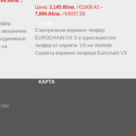
499.99
лв.
/
Цена:
3,145.80
лв.
/ €1608.42
–
7,896.84
лв.
/ €4037.59
лфер.
ОПЦИИ
Електрически верижен телфер
а механични
EUROCHAIN VX S е едноскоростен
съединяване
телфер от серията VX на Verlinde.
е на
Серията верижни телфери Eurochain VX
S
КАРТА
ство