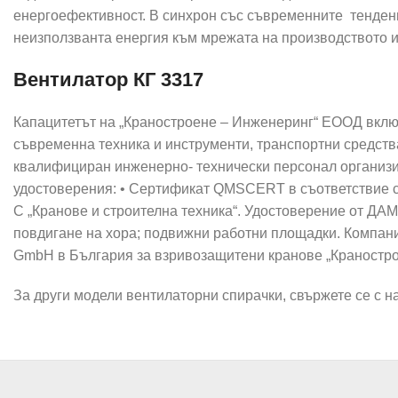
енергоефективност. В синхрон със съвременните тенден
неизползванта енергия към мрежата на производството и
Вентилатор КГ 3317
Капацитетът на „Краностроене – Инженеринг“ ЕООД вклю
съвременна техника и инструменти, транспортни средства
квалифициран инженерно- технически персонал организи
удостоверения: • Сертификат QMSСERT в съответствие с 
С „Кранове и строителна техника“. Удостоверение от ДА
повдигане на хора; подвижни работни площадки. Компан
GmbH в България за взривозащитени кранове „Краностр
За други модели вентилаторни спирачки, свържете се с н