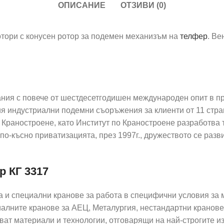
ОПИСАНИЕ
ОТЗИВИ (0)
отори с конусен ротор за подемен механизъм на
телфер
. В
 повече от шестдесетгодишен международен опит в прое
 индустриални подемни съоръжения за клиенти от 11 страни
О Краностроене, като Институт по Краностроене разработва
о-късно приватизацията, през 1997г., дружеството се разв
р КГ 3317
и специални кранове за работа в специфични условия за м
иалните кранове за АЕЦ, Металургия, нестандартни кранове
ват материали и технологии, отговарящи на най-строгите и