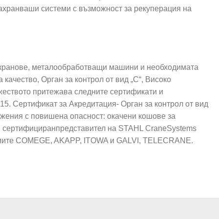
ахранваши системи с възможност за рекуперация на
с кранове, металообработващи машини и необходимата
ачество, Орган за контрол от вид „С“, Високо
жеството притежава следните сертификати и
5. Сертификат за Акредитация- Орган за контрол от вид
ъжения с повишена опасност: окачени кошове за
AS, сертифициранпредставител на STAHL CraneSystems
ите COMEGE, AKAPP, ITOWA и GALVI, TELECRANE.