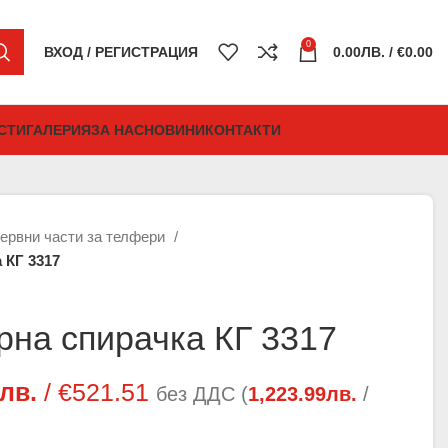
0
ВХОД / РЕГИСТРАЦИЯ
0.00
ЛВ.
/ €0.00
СТИ
ГАЛЕРИЯ
ЗА НАС
НОВИНИ
КОНТАКТИ
ервни части за телфери
 КГ 3317
рна спирачка КГ 3317
лв.
/ €521.51
без ДДС (
1,223.99
лв.
/