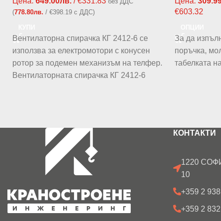
Цена:
649.00
лв.
/ €331.83
Цена:
309.9
без ДДС
€603.32
(
778.80
лв.
/ €398.19 с ДДС)
КУПИ
ОПЦИИ
Вентилаторна спирачка КГ 2412-6 се
За да изпъл
използва за електромотори с конусен
поръчка, мо
ротор за подемен механизъм на телфер.
табелката н
Вентилаторната спирачка КГ 2412-6
КОНТАКТИ
1220 СОФИ
10
+359 2 938
+359 2 832