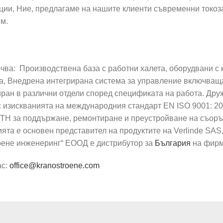
ции, Ние, предлагаме на нашите клиенти съвременни токоз
м.
чва: Производствена база с работни халета, оборудвани 
, Внедрена интегрирана система за управление включваща к
ран в различни отдели според спецификата на работа. Дру
изискванията на международния стандарт EN ISO 9001: 201
МТН за поддържане, ремонтиране и преустройване на съор
ията е основен представител на продуктите на Verlinde S
оене инженеринг“ ЕООД е дистрибутор за
България
на фирм
ас:
office@kranostroene.com