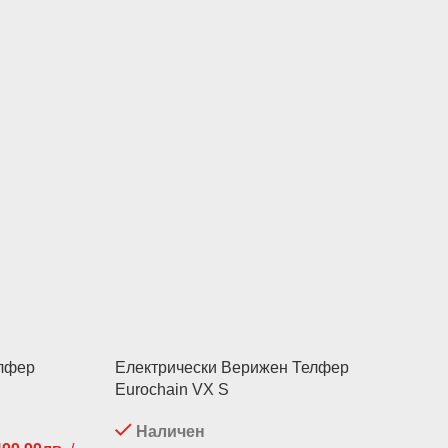
елфер
Електрически Верижен Телфер
Eurochain VX S
Наличен