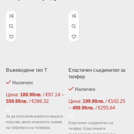
Въжеводене тип Т
Еластичен съединител за
Е
телфер
T
Наличен
Наличен
Цена:
189.99
лв.
/ €97.14
–
559.99
лв.
/ €286.32
Price
Цена:
199.99
лв.
/ €102.25
range:
–
499.99
лв.
/ €255.64
Price
189.99лв.
range:
За да изпълним коректно вашата
/ €97.14
199.99л
поръчка, моля изпратете снимка
Еластичен съединител за
through
/ €102.2
на табелката на телфера.
телфер. Еластичните