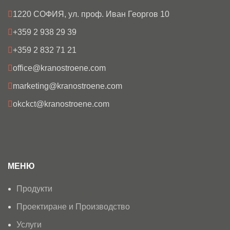
с
1220 СОФИЯ, ул. проф. Иван Георгов 10
л
+359 2 938 29 39
+359 2 832 71 21
office@kranostroene.com
marketing@kranostroene.com
okckct@kranostroene.com
МЕНЮ
Продукти
Проектиране и Производство
Услуги