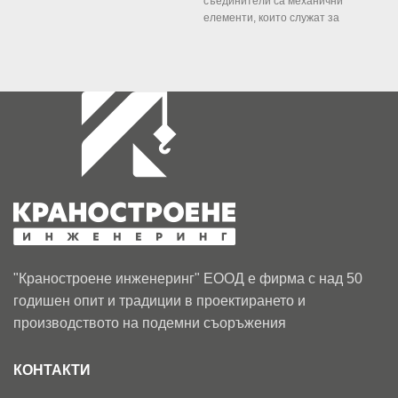
559.99лв.
through
съединители са механични
елементи, които служат за
/ €286.32
499.99л
И
съединяване на два вала с цел
/ €255.6
предаване на
E
Т
"Краностроене инженеринг" ЕООД е фирма с над 50
С
годишен опит и традиции в проектирането и
д
з
производството на подемни съоръжения
з
КОНТАКТИ
п
д