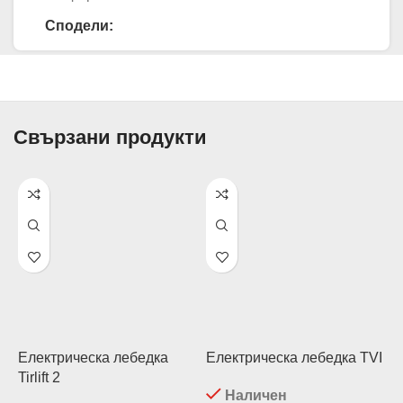
Сподели:
Свързани продукти
Електрическа лебедка
Електрическа лебедка TVI
Е
Tirlift 2
Т
Наличен