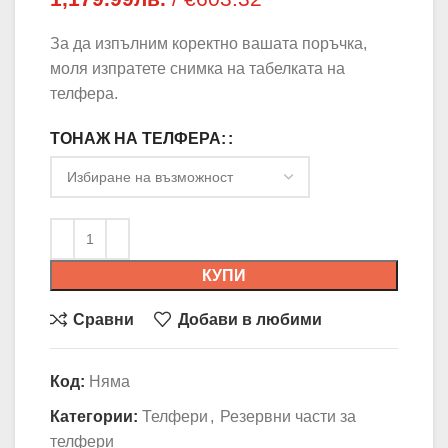
309.99лв. /
За да изпълним коректно вашата поръчка,
€158.50 through
1,179.99лв. /
моля изпратете снимка на табелката на
€603.32
телфера.
ТОНАЖ НА ТЕЛФЕРА:
КУПИ
Сравни
Добави в любими
Код:
Няма
Категории:
Телфери
,
Резервни части за
телфери