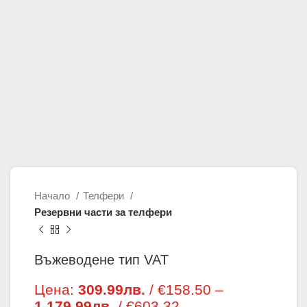
Начало
Телфери
Резервни части за телфери
Въжеводене тип VAT
Цена:
309.99
лв.
/ €158.50
–
1,179.99
лв.
/ €603.32
Price range: