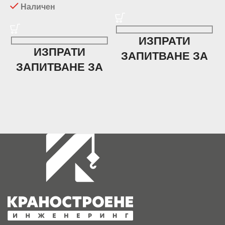
Наличен
Ц
€
ИЗПРАТИ
€
ИЗПРАТИ
ЗАПИТВАНЕ ЗА
ЗАПИТВАНЕ ЗА
ЦЕНА
Е
ЦЕНА
E
Име
т
Име
н
е
E
Email
Email
Телефон
Телефон