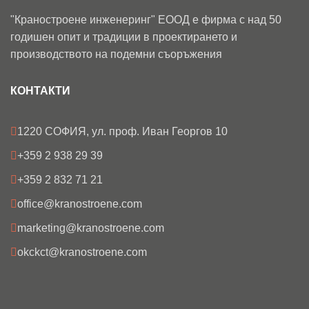
Съгласие за обработка на лични
"Краностроене инженеринг" ЕООД е фирма с над 50
данни, във връзка със
Съгласие за обработка на лични
годишен опит и традиции в проектирането и
запитването
данни, във връзка със
запитването
производството на подемни съоръжения
С изпращането на това
запитване се съгласявам, че
С изпращането на това
предоставените от мен лични
запитване се съгласявам, че
КОНТАКТИ
данни ще бъдат обработвани,
предоставените от мен лични
спрямо условията за защита на
данни ще бъдат обработвани,
личните данни.
спрямо условията за защита на
1220 СОФИЯ, ул. проф. Иван Георгов 10
личните данни.
+359 2 938 29 39
+359 2 832 71 21
office@kranostroene.com
marketing@kranostroene.com
okckct@kranostroene.com