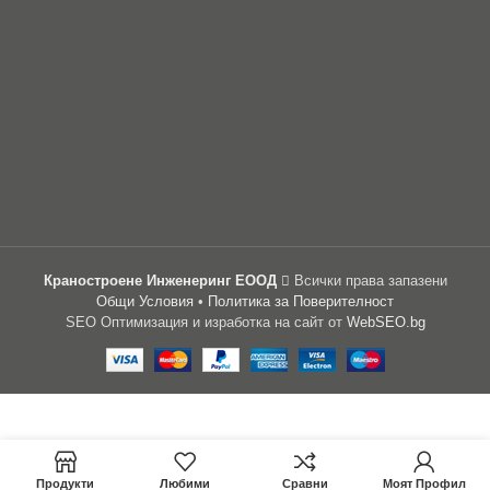
Краностроене Инженеринг ЕООД
Всички права запазени
Общи Условия
•
Политика за Поверителност
SEO Оптимизация и изработка на сайт от
WebSEO.bg
Цена:
1,271.27
лв.
Радиоуправление
ИЗБЕРИ
Telecrane F24-
/ €649.99
–
ОПЦИИ
8D(1T+1R)
Продукти
Любими
Сравни
Моят Профил