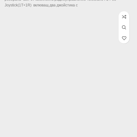
Joystick(1T+1R) вклюващ два джойстика с