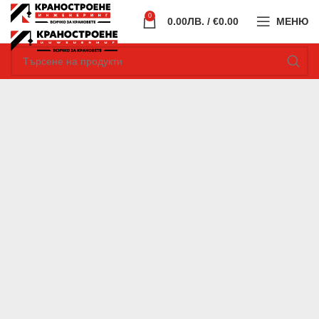
0
0.00
ЛВ.
/ €0.00
МЕНЮ