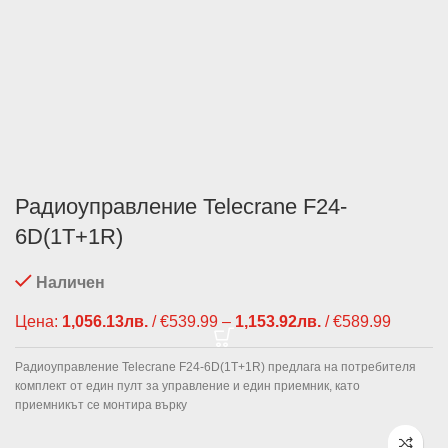
Радиоуправление Telecrane F24-
6D(1T+1R)
Наличен
Цена:
1,056.13
лв.
/ €539.99
–
1,153.92
лв.
/ €589.99
Price
range:
1,056.1
Радиоуправление Telecrane F24-6D(1T+1R) предлага на потребителя
/ €539.
комплект от един пулт за управление и един приемник, като
through
приемникът се монтира върку
1,153.9
/ €589.