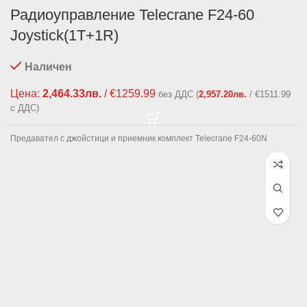
Радиоуправление Telecrane F24-60
Joystick(1T+1R)
Наличен
Цена:
2,464.33
лв.
/ €1259.99
без ДДС (
2,957.20
лв.
/ €1511.99
с ДДС)
Предавател с джойстици и приемник комплект Telecrane F24-60N