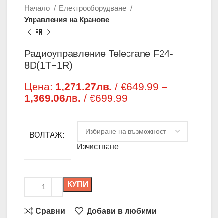
Начало
Електрооборудване
Управления на Кранове
Радиоуправление Telecrane F24-
8D(1T+1R)
Цена:
1,271.27
лв.
/ €649.99
–
1,369.06
лв.
/ €699.99
Price range:
1,271.27лв. /
€649.99 through
1,369.06лв. /
ВОЛТАЖ:
€699.99
Изчистване
КУПИ
Сравни
Добави в любими