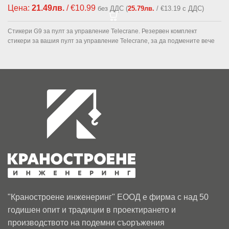
Цена:
21.49
лв.
/ €10.99
без ДДС (
25.79
лв.
/ €13.19 с ДДС)
Стикери G9 за пулт за управление Telecrane. Резервен комплект
стикери за вашия пулт за управление Telecrane, за да подмените вече
"Краностроене инженеринг" ЕООД е фирма с над 50
годишен опит и традиции в проектирането и
производството на подемни съоръжения