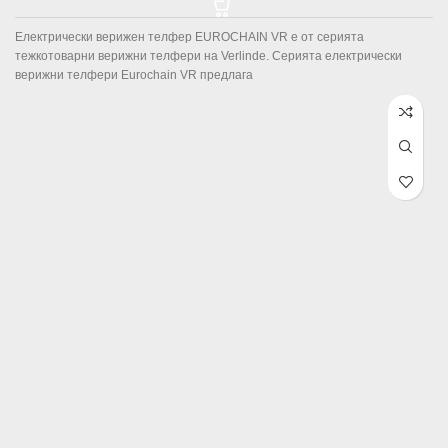
42,234.00лв. / €21593.90
Електрически верижен телфер EUROCHAIN VR е от серията
тежкотоварни верижни телфери на Verlinde. Серията електрически
верижни телфери Eurochain VR предлага