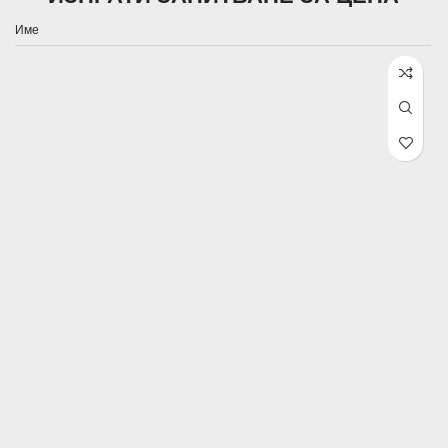
Име
Email
Телефон
Съгласие за обработка на лични данни, във връзка със запитването
С изпращането на това запитване се съгласявам, че
предоставените от мен лични данни ще бъдат обработвани, спрямо
условията за защита на личните данни.