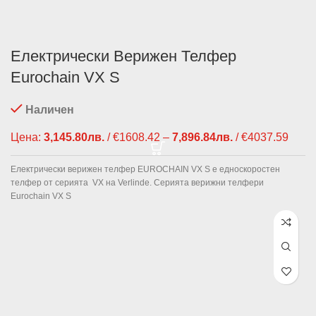
Електрически Верижен Телфер
Eurochain VX S
Наличен
Цена:
3,145.80
лв.
/ €1608.42
–
7,896.84
лв.
/ €4037.59
Price
range
3,145
Електрически верижен телфер EUROCHAIN VX S е едноскоростен
/ €16
телфер от серията VX на Verlinde. Серията верижни телфери
throu
Eurochain VX S
7,896
/ €40