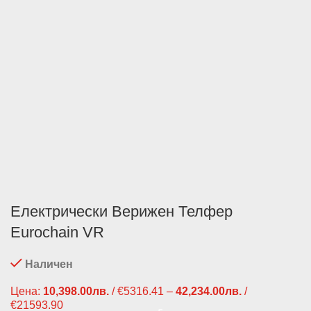
Телефон
Съгласие за обработка на лични данни, във връзка със запитването
С изпращането на това запитване се съгласявам, че
предоставените от мен лични данни ще бъдат обработвани, спрямо
условията за защита на личните данни.
Електрически Верижен Телфер
Eurochain VR
Наличен
Цена:
10,398.00
лв.
/ €5316.41
–
42,234.00
лв.
/
€21593.90
Price range: 10,398.00лв. / €5316.41 through