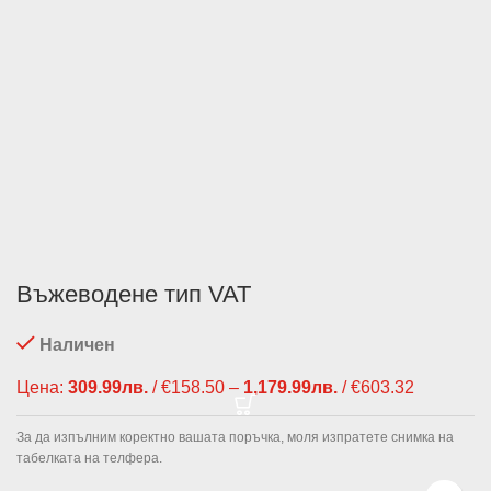
Въжеводене тип VAT
Наличен
Цена:
309.99
лв.
/ €158.50
–
1,179.99
лв.
/ €603.32
Price
range:
309.99лв.
За да изпълним коректно вашата поръчка, моля изпратете снимка на
€158.50
табелката на телфера.
through