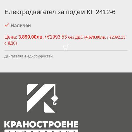
Електродвигател за подем КГ 2412-6
Наличен
Цена:
3,899.00
лв.
/ €1993.53
без ДДС (
4,678.80
лв.
/ €2392.23
с ДДС)
Двигателят е едноскоростен.