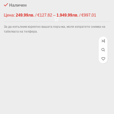
Наличен
Цена:
249.99
лв.
/ €127.82
–
1,949.99
лв.
/ €997.01
Price
range:
249.99лв.
За да изпълним коректно вашата поръчка, моля изпратете снимка на
€127.82
табелката на телфера.
through
1,949.99л
/ €997.01