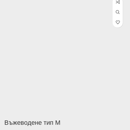
1,179.99л
/ €603.32
Въжеводене тип М