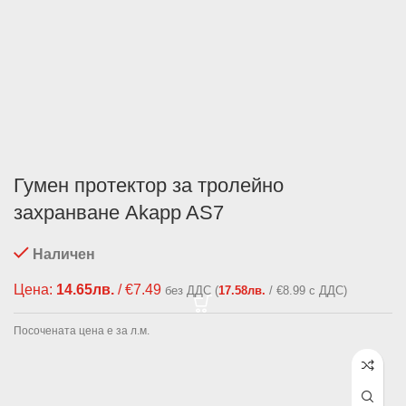
Гумен протектор за тролейно
захранване Akapp AS7
Наличен
Цена:
14.65
лв.
/ €7.49
без ДДС (
17.58
лв.
/ €8.99 с ДДС)
Посочената цена е за л.м.