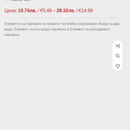
Цена:
10.74
лв.
/ €5.49
–
29.32
лв.
/ €14.99
Price range:
10.74лв. /
€5.49 through
Елементи за окачване за закрито тролейно захранване Akapp са два
29.32лв. /
вида: Елемент за плъзгащо окачване и Елемент за неподвижно
€14.99
окачване.