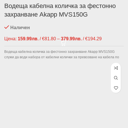
Водеща кабелна количка за фестонно
захранване Akapp MVS150G
Наличен
Цена:
159.99
лв.
/ €81.80
–
379.99
лв.
/ €194.29
Price
range:
159.99лв.
Водеща кабелна количка за фестонно захранване Akapp MVS150G
/ €81.80
служи да води набора от кабелни колички за превозване на кабела по
through
379.99лв.
/ €194.29