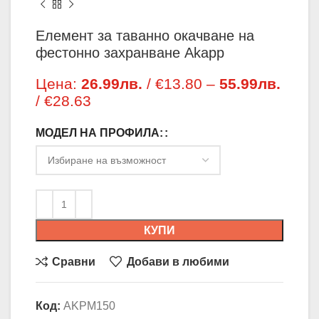
Елемент за таванно окачване на
фестонно захранване Akapp
Цена:
26.99
лв.
/ €13.80
–
55.99
лв.
/ €28.63
Price range: 26.99лв. / €13.80
through 55.99лв. / €28.63
МОДЕЛ НА ПРОФИЛА:
КУПИ
Сравни
Добави в любими
Код:
AKPM150