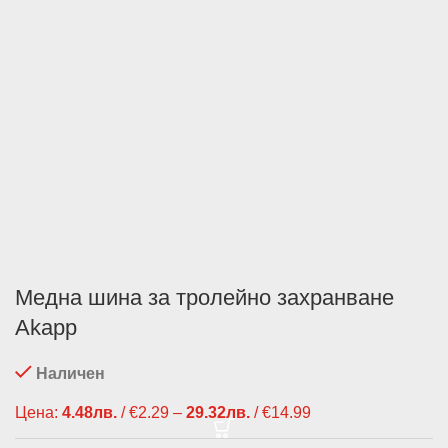
Медна шина за тролейно захранване
Akapp
Наличен
Цена:
4.48
лв.
/ €2.29
–
29.32
лв.
/ €14.99
Price range:
4.48лв. / €2.29