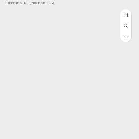
through 29.32лв.
*Посочената цена е за 1л.м.
/ €14.99