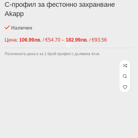
С-профил за фестонно захранване
Akapp
Наличен
Цена:
106.99
лв.
/ €54.70
–
182.99
лв.
/ €93.56
Price range:
106.99лв. /
€54.70
Посочената цена е за 1 брой профил с дължина 4л.м.
through
182.99лв. /
€93.56