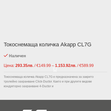
Токоснемаща количка Akapp CL7G
Наличен
Цена:
293.35
лв.
/ €149.99
–
1,153.92
лв.
/ €589.99
Price
range:
293.35лв.
Токоснемаща количка Akapp CL7G e предназначена за закрито
€149.99
тролейно захранване Click-Ductor. Както и при другите видове
through
кондукторно захранване 4-Ductor и
1,153.92л
/ €589.99