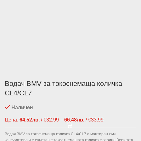
Водач BMV за токоснемаща количка
CL4/CL7
Наличен
Цена:
64.52
лв.
/ €32.99
–
66.48
лв.
/ €33.99
Price range:
64.52лв. /
€32.99
Водач BMV за токоснемаща количка CL4/CL7 е монтиран към
through
консуматора и е свързан с токоотнемащата количка с вериги. Веригата