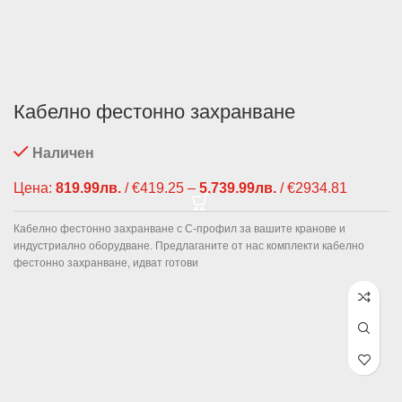
Кабелно фестонно захранване
Наличен
Цена:
819.99
лв.
/ €419.25
–
5,739.99
лв.
/ €2934.81
Price
range:
819.99лв
Кабелно фестонно захранване с С-профил за вашите кранове и
€419.25
индустриално оборудване. Предлаганите от нас комплекти кабелно
through
фестонно захранване, идват готови
5,739.9
/ €2934.